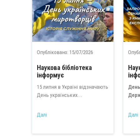
Опубліковано:
15/07/2026
Опуб
Наукова бібліотека
Нау
інформує
інф
15 липня в Україні відзначають
День
День українських...
Держ
Далі
Далі