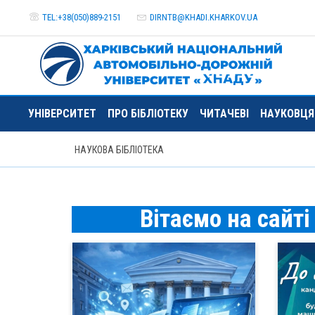
TEL:+38(050)889-2151
DIRNTB@
KHADI.KHARKOV.
UA
УНІВЕРСИТЕТ
ПРО БІБЛІОТЕКУ
ЧИТАЧЕВІ
НАУКОВЦ
НАУКОВА БІБЛІОТЕКА
Вітаємо на сайт