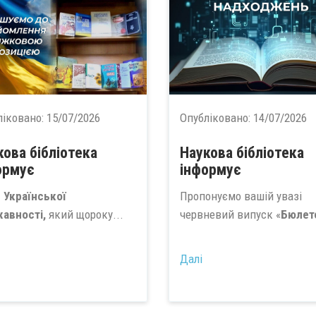
ліковано:
15/07/2026
Опубліковано:
14/07/2026
кова бібліотека
Наукова бібліотека
ормує
інформує
 Української
Пропонуємо вашій увазі
авності,
який щороку...
червневий випуск «
Бюлете
Далі