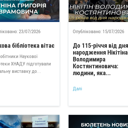
ліковано:
23/07/2026
Опубліковано:
15/07/2026
кова бібліотека вітає
До 115-річчя від дн
народження Нікітіна
робітники Наукової
Володимира
іотеки ХНАДУ підготували
Костянтиновича:
альну виставку до...
людини, яка...
Далі