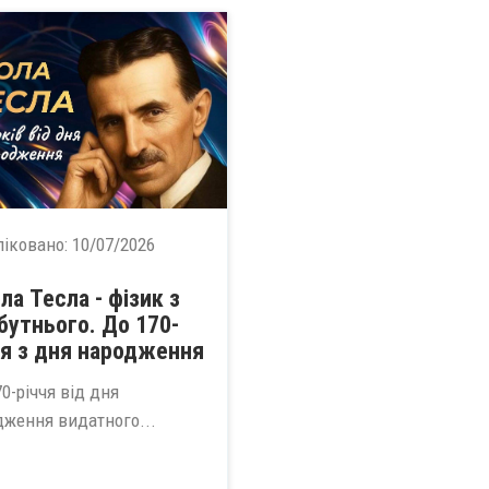
ліковано:
10/07/2026
ла Тесла - фізик з
бутнього. До 170-
чя з дня народження
0-річчя від дня
дження видатного...