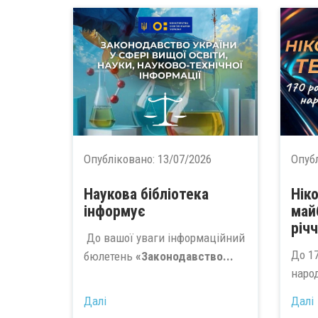
Опубліковано:
13/07/2026
Опуб
Наукова бібліотека
Ніко
інформує
май
річ
До вашої уваги інформаційний
До 17
бюлетень
«Законодавство...
наро
Далі
Далі