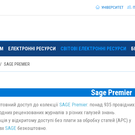
УНІВЕРСИТЕТ
П
ЯМ
ЕЛЕКТРОННІ РЕСУРСИ
СВІТОВІ ЕЛЕКТРОННІ РЕСУРСИ
Б
SAGE PREMIER
Sage Premier
товний доступ до колекції
SAGE Premier
: понад 935 провідних
одних рецензованих журналів з різних галузей знань.
ція у відкритому доступі без плати за обробку статей (APC) у
ах
SAGE
безкоштовно.