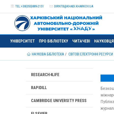
TEL:+38(050)889-2151
DIRNTB@
KHADI.KHARKOV.
UA
УНІВЕРСИТЕТ
ПРО БІБЛІОТЕКУ
ЧИТАЧЕВІ
НАУКОВЦ
НАУКОВА БІБЛІОТЕКА
СВІТОВІ ЕЛЕКТРОННІ РЕСУРСИ
RESEARCH4LIFE
RAPIDILL
Безкош
міжнар
CAMBRIDGE UNIVERSITY PRESS
Публіка
журнал
ELSEVIER