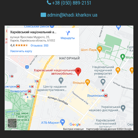
+38 (050) 889-2151
admin@
khadi.kharkov.
ua