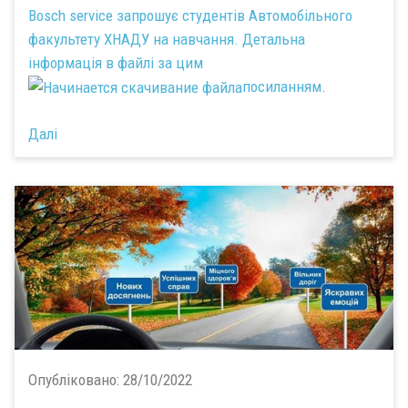
Bosch service запрошує студентів Автомобільного
факультету ХНАДУ на навчання. Детальна
інформація в файлі за цим
посиланням
.
Далі
Опубліковано:
28/10/2022