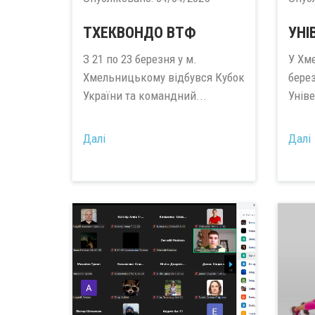
ТХЕКВОНДО ВТФ
УНІ
З 21 по 23 березня у м.
У Хм
Хмельницькому відбувся Кубок
берез
України та командний...
Уніве
Далі
Далі