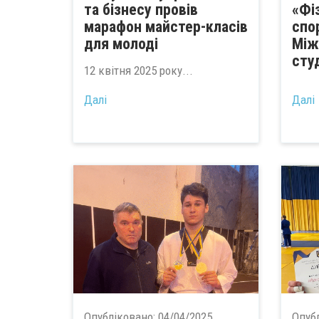
та бізнесу провів
«Фі
марафон майстер-класів
спо
для молоді
Між
сту
12 квітня 2025 року...
Далі
Далі
Опубліковано:
04/04/2025
Опуб