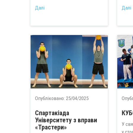
Далі
Далі
Опубліковано:
25/04/2025
Опуб
Спартакіада
КУБ
Університету з вправи
У свя
«Трастери»
у сто