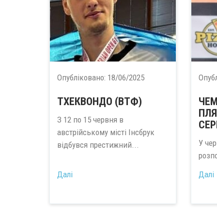
Опубліковано:
18/06/2025
Опуб
ТХЕКВОНДО (ВТФ)
ЧЕМ
ПЛ
З 12 по 15 червня в
СЕР
австрійському місті Інсбрук
У чер
відбувся престижний...
розп
Далі
Далі