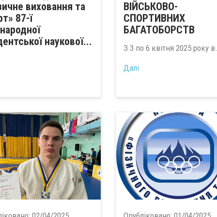
зичне виховання та
ВІЙСЬКОВО-
рт» 87-ї
СПОРТИВНИХ
народної
БАГАТОБОРСТВ
дентської наукової...
З 3 по 6 квітня 2025 року в.
Далі
ліковано:
02/04/2025
Опубліковано:
01/04/2025