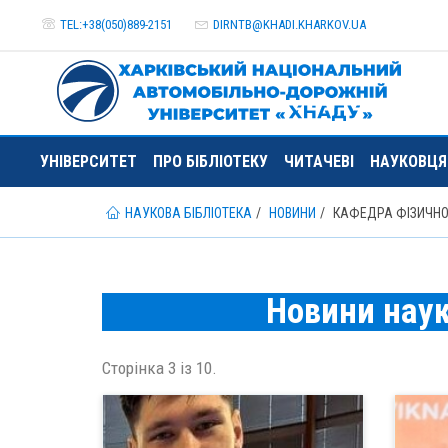
TEL:+38(050)889-2151
DIRNTB@
KHADI.KHARKOV.
UA
УНІВЕРСИТЕТ
ПРО БІБЛІОТЕКУ
ЧИТАЧЕВІ
НАУКОВЦ
НАУКОВА БІБЛІОТЕКА
НОВИНИ
КАФЕДРА ФІЗИЧНО
Новини наук
Сторінка 3 із 10.