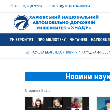
TEL:+38(050)889-2151
DIRNTB@
KHADI.KHARKOV.
UA
УНІВЕРСИТЕТ
ПРО БІБЛІОТЕКУ
ЧИТАЧЕВІ
НАУКОВЦ
НАУКОВА БІБЛІОТЕКА
НОВИНИ
КАФЕДРА ФІЛОСОФІ
Новини наук
Сторінка 2 із 5.