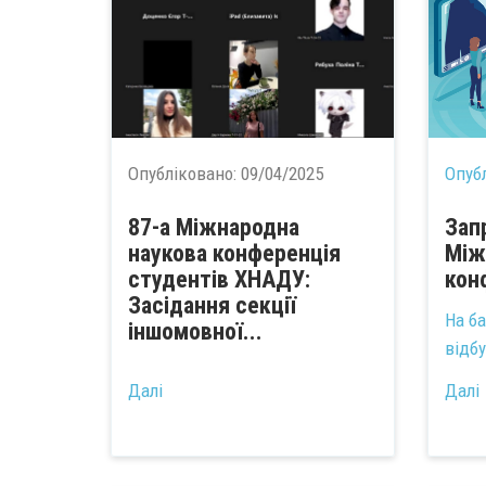
Опубліковано:
09/04/2025
Опуб
87-а Міжнародна
Зап
наукова конференція
Між
студентів ХНАДУ:
кон
Засідання секції
На б
іншомовної...
відб
Далі
Далі