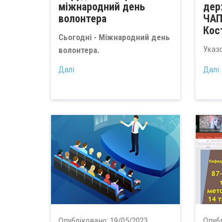
міжнародний день
дер
волонтера
ЧАП
Кос
Сьогодні - Міжнародний день
Указ
волонтера.
...
Далі
Далі
Опубліковано:
19/05/2023
Опуб