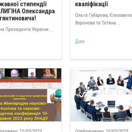
жавної стипендії
кваліфікації
ЛИГІНА Олександра
Ольга Губарєва, Єлизавета
тянтиновича!
Воронова та Тетяна...
ом Президента України...
Далі
ліковано:
12/05/2023
Опубліковано:
10/05/2023