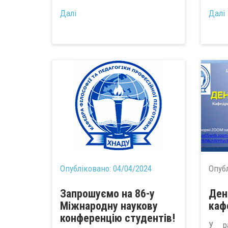
...
Далі
Далі
Опубліковано:
04/04/2024
Опуб
Запрошуємо на 86-у
Ден
Міжнародну наукову
каф
конференцію студентів!
У ра