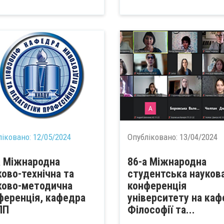
ліковано:
12/05/2024
Опубліковано:
13/04/2024
а Міжнародна
86-а Міжнародна
ково-технічна та
студентська науков
ково-методична
конференція
ференція, кафедра
університету на каф
ПП
Філософії та...