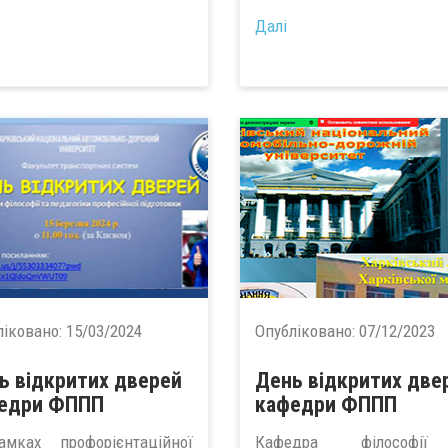
Далі
ліковано:
15/03/2024
Опубліковано:
07/12/2023
ь відкритих дверей
День відкритих две
едри ФППП
кафедри ФППП
мках профорієнтаційної
Кафедра філософі