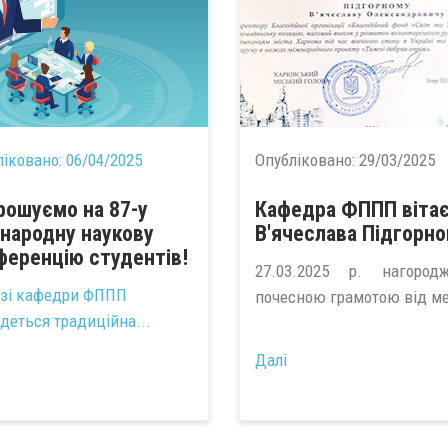
ліковано:
06/04/2025
Опубліковано:
29/03/2025
рошуємо на 87-у
Кафедра ФППП віта
народну наукову
В'ячеслава Підгорно
ференцію студентів!
27.03.2025 р. нагород
азі кафедри ФППП
почесною грамотою від ме
удеться традиційна...
Далі