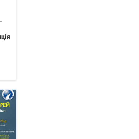
-
ція