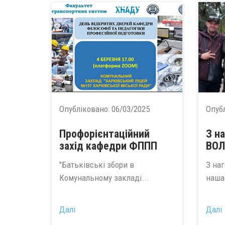
Опубліковано:
06/03/2025
Опуб
Профорієнтаційний
З н
захід кафедри ФППП
ВОЛ
"Батьківські збори в
З на
Комунальному закладі...
наша
Далі
Далі