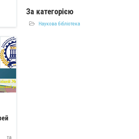
За категорією
Наукова бібліотека
рей
ї та