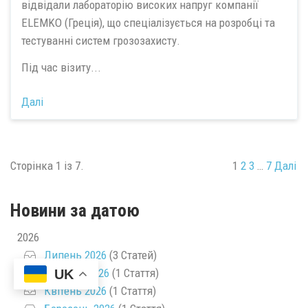
відвідали лабораторію високих напруг компанії
ELEMKO (Греція), що спеціалізується на розробці та
тестуванні систем грозозахисту.
Під час візиту...
Далі
Сторінка 1 із 7.
1
2
3
…
7
Далі
Новини за датою
2026
Липень 2026
(3 Статей)
Травень 2026
(1 Стаття)
UK
Квітень 2026
(1 Стаття)