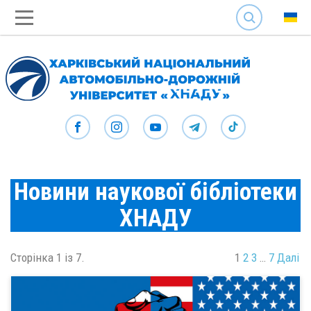
SEARCH
Новини наукової бібліотеки
ХНАДУ
Сторінка 1 із 7.
1
2
3
…
7
Далі