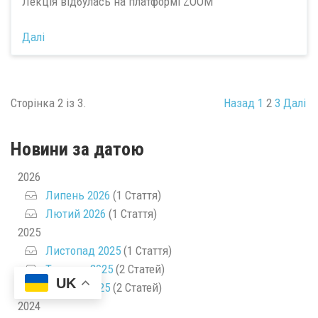
Лекція відбулась на платформі ZOOM
Далі
Сторінка 2 із 3.
Назад
1
2
3
Далі
Новини за датою
2026
Липень 2026
(1 Стаття)
Лютий 2026
(1 Стаття)
2025
Листопад 2025
(1 Стаття)
Травень 2025
(2 Статей)
UK
Квітень 2025
(2 Статей)
2024