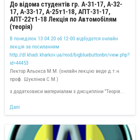
До відома студентів гр. А-31-17, А-32-
17, А-33-17, А-25т1-18, АПТ-31-17,
АПТ-22т1-18 Лекція по Автомобілям
(теорія)
В понеділок 13.04.20 об 12-00 відбудется онлайн
лекція за
посиланням
http://dl.khadi.kharkov.ua/mod/bigbluebuttonbn/view.php?
id=44453
Лектор Альокса М.М. (онлайн лекцію веде д.т.н.
проф. Шуклінов С.М.)
з додатковиси материіалам з дисципліни "Теорія...
Далі