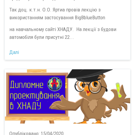
Так доц. к.т.н. О.О. Яртиа провів лекцію з
використанням застосування BigBblueButton
на навчальному сайті ХНАДУ. На лекції з будови
автомобіля були присутні 22...
Далі
Опубліковано:
15/04/2020