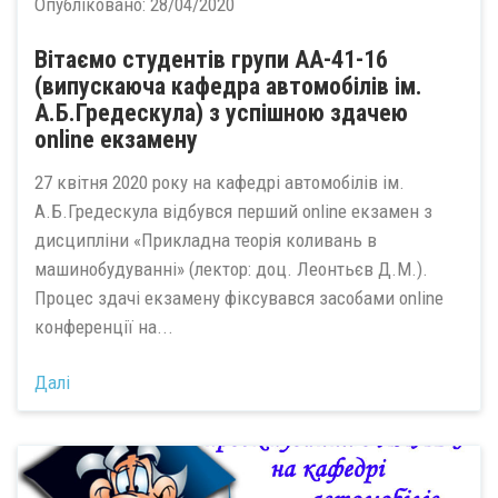
Опубліковано:
28/04/2020
Вітаємо студентів групи АА-41-16
(випускаюча кафедра автомобілів ім.
А.Б.Гредескула) з успішною здачею
online екзамену
27 квітня 2020 року на кафедрі автомобілів ім.
А.Б.Гредескула відбувся перший online екзамен з
дисципліни «Прикладна теорія коливань в
машинобудуванні» (лектор: доц. Леонтьєв Д.М.).
Процес здачі екзамену фіксувався засобами online
конференції на...
Далі