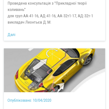
Проведена консультація з "Прикладної теорії
коливань"
для груп АА-41-16, АД-41-16, АА-32т1-17, АД-32т-1
викладач Леонтьєв Д.М.
Далі
Опубліковано:
10/04/2020