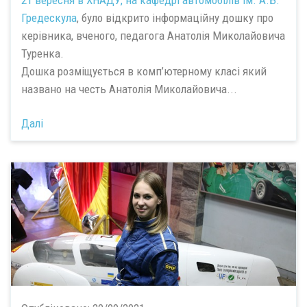
Гредескула
, було відкрито інформаційну дошку про
керівника, вченого, педагога Анатолія Миколайовича
Туренка.
Дошка розміщується в комп’ютерному класі який
названо на честь Анатолія Миколайовича...
Далі