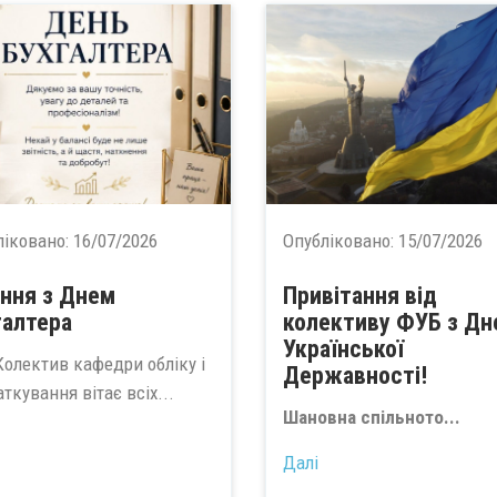
ліковано:
16/07/2026
Опубліковано:
15/07/2026
ання з Днем
Привітання від
галтера
колективу ФУБ з Дн
Української
ктив кафедри обліку і
Державності!
ткування вітає всіх...
Шановна спільното...
Далі