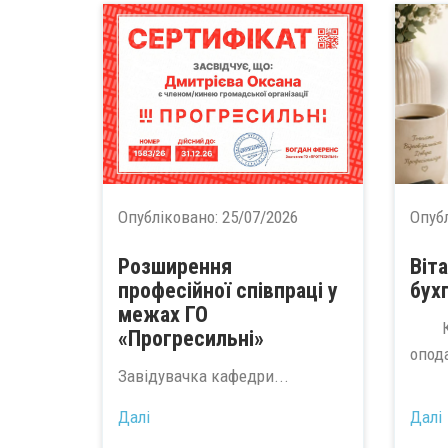
Опубліковано:
25/07/2026
Опуб
Розширення
Віт
професійної співпраці у
бух
межах ГО
Коле
«Прогресильні»
опода
Завідувачка кафедри...
Далі
Далі