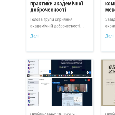
практики академічної
ком
доброчесності
меж
Голова групи сприяння
Заві
академічній доброчесності...
екон
Далі
Далі
Опубліковано:
19/06/2026
Опуб