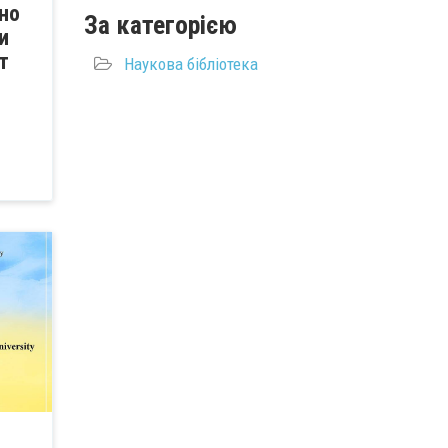
но
За категорією
и
т
Наукова бібліотека