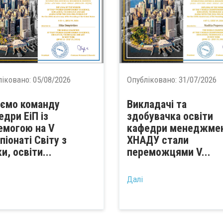
ліковано:
05/08/2026
Опубліковано:
31/07/2026
аємо команду
Викладачі та
едри ЕіП із
здобувачка освіти
емогою на V
кафедри менеджме
піонаті Світу з
ХНАДУ стали
и, освіти...
переможцями V...
Далі