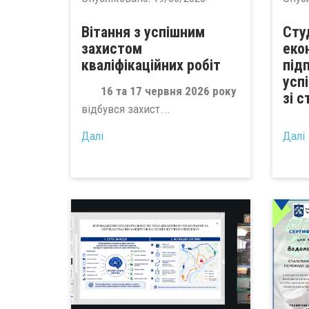
Вітання з успішним
Сту
захистом
еко
кваліфікаційних робіт
під
усп
16 та 17 червня 2026 року
зі с
відбувся захист...
Далі
Далі