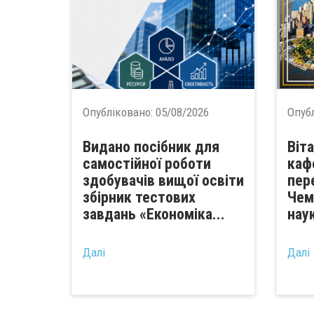
Опубліковано:
05/08/2026
Опуб
Видано посібник для
Віт
самостійної роботи
каф
здобувачів вищої освіти
пер
збірник тестових
Чем
завдань «Економіка...
наук
Далі
Далі