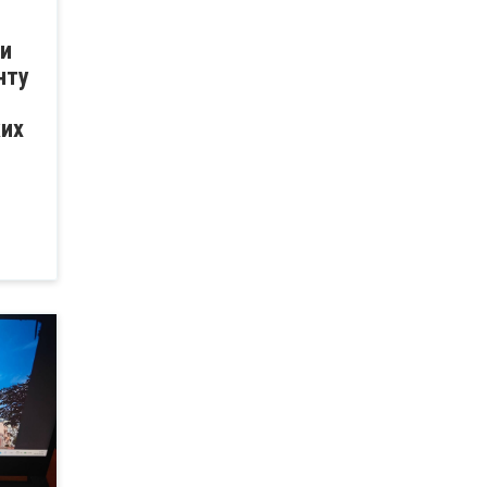
ки
нту
ких