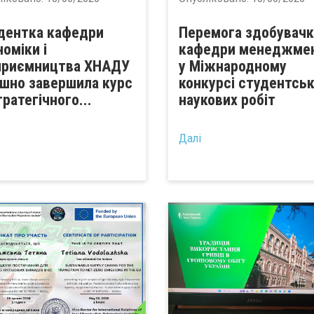
дентка кафедри
Перемога здобувач
номіки і
кафедри менеджме
приємництва ХНАДУ
у Міжнародному
ішно завершила курс
конкурсі студентсь
тратегічного...
наукових робіт
...
Далі