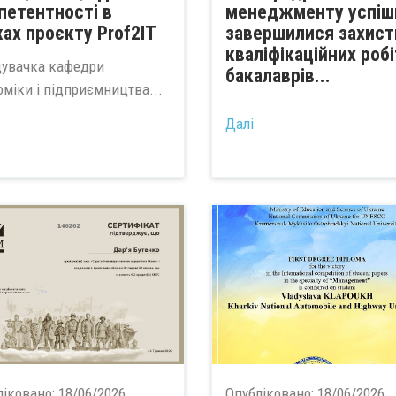
петентності в
менеджменту успіш
ах проєкту Prof2IT
завершилися захист
кваліфікаційних робі
дувачка кафедри
бакалаврів...
оміки і підприємництва...
Далі
ліковано:
18/06/2026
Опубліковано:
18/06/2026