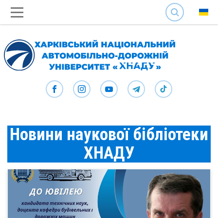
SEARCH
Новини наукової бібліотеки
ХНАДУ