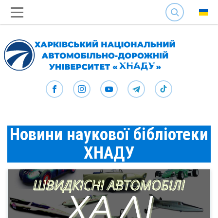
SEARCH
Новини наукової бібліотеки
ХНАДУ