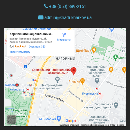
+38 (050) 889-2151
admin@
khadi.kharkov.
ua