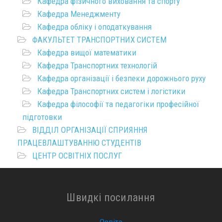
Кафедра фізичного виховання та спорту
Кафедра Менеджменту
Кафедра обліку і оподаткування
ФАКУЛЬТЕТ ТРАНСПОРТНИХ СИСТЕМ
Кафедра вищої математики
Кафедра Транспортних технологій
Кафедра організації і безпеки дорожнього руху
Кафедра Транспортних систем і логістики
Кафедра філософії та педагогіки професійної
підготовки
ВІДДІЛ ОРГАНІЗАЦІЇ СПРИЯННЯ
ПРАЦЕВЛАШТУВАННЮ СТУДЕНТІВ
ЦЕНТР ОСВІТНІХ ПОСЛУГ
Швидкі посилання