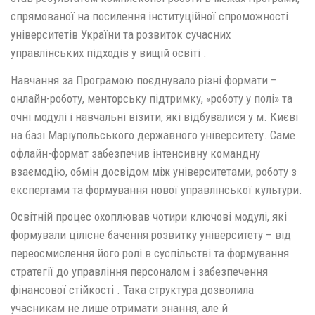
спрямованої на посилення інституційної спроможності
університетів України та розвиток сучасних
управлінських підходів у вищій освіті .
Навчання за Програмою поєднувало різні формати –
онлайн-роботу, менторську підтримку, «роботу у полі» та
очні модулі і навчальні візити, які відбувалися у м. Києві
на базі Маріупольського державного університету. Саме
офлайн-формат забезпечив інтенсивну командну
взаємодію, обмін досвідом між університетами, роботу з
експертами та формування нової управлінської культури.
Освітній процес охоплював чотири ключові модулі, які
формували цілісне бачення розвитку університету – від
переосмислення його ролі в суспільстві та формування
стратегії до управління персоналом і забезпечення
фінансової стійкості . Така структура дозволила
учасникам не лише отримати знання, але й