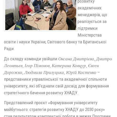
розвитку
академічних
менеджерів, що
реалізується за
підтримки
Міністерства
освіти і науки України, Світового банку та Британської
Ради.
До складу команди увійшли
Оксана Дмитрієва, Дмитро
Леонтьєв, Ігор Пімонов, Катерина Ковцур, Євген
–
Дорожко, Людмила Прилуцька, Юрій Костенко
представники управлінської та академічної спільноти
університету, які об’єднали свій досвід для формування
стратегічного бачення розвитку ХНАДУ.
Представлений проєкт «Формування університету
майбутнього: стратегія розвитку ХНАДУ до 2030 року»
став результатом комплексної роботи в межах Програми,