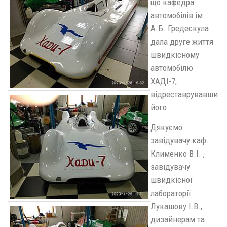
що кафедра
автомобілів ім
А.Б. Гредескула
дала друге життя
швидкісному
автомобілю
ХАДІ-7,
відреставрувавши
його.
Дякуємо
завідувачу каф.
Клименко В.І. ,
завідувачу
швидкісної
лабораторії
Лукашову І.В.,
дизайнерам та