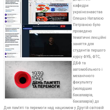
кафедри
українознавства
Олешко Наталією
Петрівною було
проведено
тематичні лекційні
заняття для
студентів першого
курсу ФУБ, ФТС,
ДБФ та
автомобільного і
механічного
факультету
(молодших
бакалаврів,
бакалаврів) до
Дня пам’яті та перемоги над нацизмом у Другій світовій