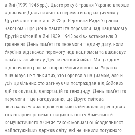
війні (1939-1945 рр.). Цього року 8 травня Україна вперше
відзначає День пам’яті та перемоги над нацизмом у
Другій світовій війні. 2023 р. Верховна Рада України
Законом «Про День пам’яті та перемоги над нацизмом у
Другій світовій війні 1939–1945 років» встановила 8
травня як День пам’яті та перемоги – єдину дату, коли
Україна відзначає перемогу над нацизмом та вшановує
памʼять загиблих у Другій світовій війні. Ми цю дату
відзначаємо разом з європейським світом. Україна
вшановує не тільки тих, хто боровся з нацизмом, але й
усіх цивільних, хто загинув чи постраждав від бойових
дій та окупації, депортацій та геноциду. День пам’яті та
перемоги – це нагадування, що Друга світова
розпочалася внаслідок спільної військової агресії двох
тоталітарних режимів: нацистського у Німеччині й
комуністичного в СРСР, також мовчазної бездіяльності
найпотужніших держав світу, які не чинили потужного