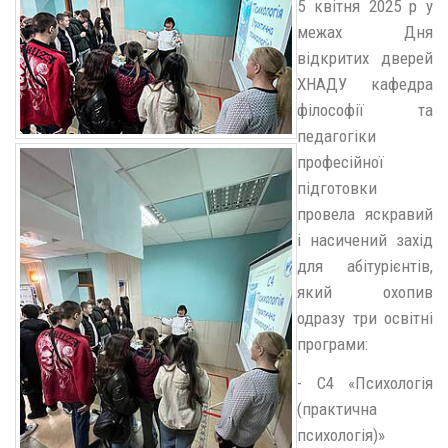
5 квітня 2025 р у
межах Дня
відкритих дверей
ХНАДУ кафедра
філософії та
педагогіки
професійної
підготовки
провела яскравий
і насичений захід
для абітурієнтів,
який охопив
одразу три освітні
програми:
- С4 «Психологія
(практична
психологія)»