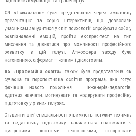
радіотелекомунікації; та Транспорт)»
С4 «Психологія»
була представлена через змістовну
презентацію та серію інтерактивів, що дозволили
учасникам зануритися у світ психології: спробувати себе у
розпізнаванні емоцій, пройти експрес-тест на тип
мислення та дізнатися про можливості професійного
розвитку в цій галузі. Атмосфера заходу була
натхненною, а формат — живим і діалоговим.
А5 «Професійна освіта»
також була представлена як
сучасна та перспективна освітня програма, яка готує
фахівців нового покоління — інженерів-педагогів,
здатних навчати, мотивувати та модерувати професійну
підготовку у різних галузях.
Студенти цієї спеціальності отримують потужну технічну
та педагогічну підготовку, навчаються працювати з
цифровими освітніми технологіями, створювати