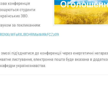
кова конференція
апрошуються студенти
українських ЗВО.
і звуком за покликанням:
kQyRGNXcWFaRXJBOHRMaitkWkFCZz09
 змозі під’єднатися до конференції через енергетичні негараз
риватне листування, електронна пошта буде вказана в додатко
і кафедри українознавства.