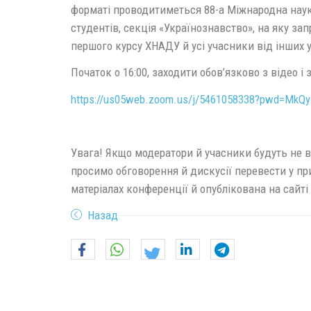
форматі проводитиметься 88-а Міжнародна нау
студентів, секція «Українознавство», на яку з
першого курсу ХНАДУ й усі учасники від інших 
Початок о 16:00, заходити обов’язково з відео 
https://us05web.zoom.us/j/5461058338?pwd=M
Увага! Якщо модератори й учасники будуть не в
просимо обговорення й дискусії перевести у п
матеріалах конференції й опублікована на сайт
Назад