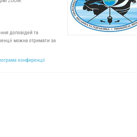
ормі ZOOM.
ення доповідей та
ренції можна отримати за
рограма конференції