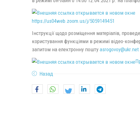
в режимі он-лайн о 14:00 12.04.2021 р. на платф
https://us04web.zoom.us/j/5059149451
Інструкції щодо розміщення матеріалів, провед
користування функціями в режимі відео-конфе
запитом на електронну пошту
asrogovoy@
ukr.
net
П
Назад