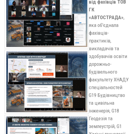
від фахівців ТОВ
ГК
«АВТОСТРАДА»
,
яка об'єднала
фахівців-
практиків,
викладачів та
здобувачів освіти
дорожньо-
будівельного
факультету ХНАДУ
спеціальностей
G19 Будівництво
та цивільна
інженерія, G18
Геодезія та
землеустрій, G1