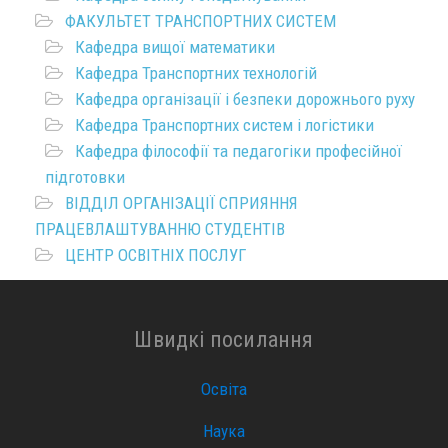
ФАКУЛЬТЕТ ТРАНСПОРТНИХ СИСТЕМ
Кафедра вищої математики
Кафедра Транспортних технологій
Кафедра організації і безпеки дорожнього руху
Кафедра Транспортних систем і логістики
Кафедра філософії та педагогіки професійної
підготовки
ВІДДІЛ ОРГАНІЗАЦІЇ СПРИЯННЯ
ПРАЦЕВЛАШТУВАННЮ СТУДЕНТІВ
ЦЕНТР ОСВІТНІХ ПОСЛУГ
Швидкі посилання
Освіта
Наука