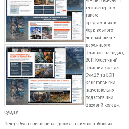
Хімічні технології
та інженерія, а
також
представників
Харківського
автомобільно-
дорожнього
фахового коледжу,
ВСП Класичний
фаховий коледж
СумДУ та ВСП
Конотопський
індустріально-
педагогічний
фаховий коледж
СумДУ.
Лекція була присвячена одному з наймасштабніших