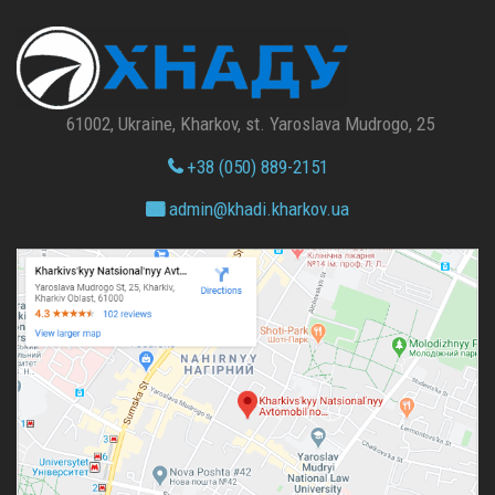
61002, Ukraine, Kharkov, st. Yaroslava Mudrogo, 25
+38 (050) 889-2151
admin@
khadi.kharkov.
ua