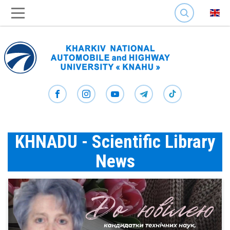
SEARCH
KHNADU - Scientific Library
News