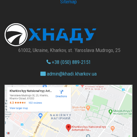
Sitemap
61002, Ukraine, Kharkov, st. Yaroslava Mudrogo, 25
+38 (050) 889-2151
admin@
khadi.kharkov.
ua