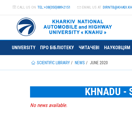
CALL US ON
TEL:+38(050)889-2151
EMAIL US AT
DIRNTB@
KHADI.K
UNIVERSITY
ПРО БІБЛІОТЕКУ
ЧИТАЧЕВІ
НАУКОВЦЯМ
SCIENTIFIC LIBRARY
NEWS
JUNE 2020
KHNADU - S
No news available.