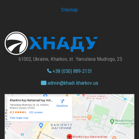
Sitemap
61002, Ukraine, Kharkov, st. Yaroslava Mudrogo, 25
+38 (050) 889-2151
admin@
khadi.kharkov.
ua