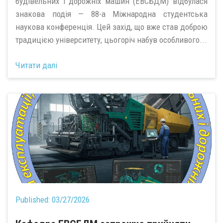
будівельних і дорожніх машин (ЕВСБДМ) відбулася
знакова подія — 88-а Міжнародна студентська
наукова конференція. Цей захід, що вже став доброю
традицією університету, цьогоріч набув особливого...
Читати далі
Published:
03/27/2026