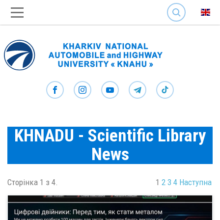
SEARCH
KHNADU - Scientific Library
News
Сторінка 1 з 4.
1
2
3
4
Наступна