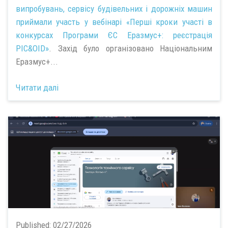
випробувань, сервісу будівельних і дорожніх машин
приймали участь у вебінарі
«Перші кроки участі в
конкурсах Програми ЄС Еразмус+: реєстрація
PIC&OID»
. Захід було організовано Національним
Еразмус+...
Читати далі
Published:
02/27/2026