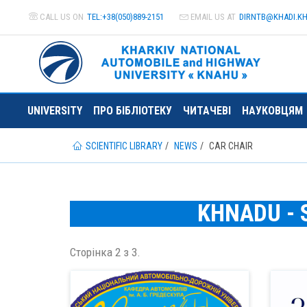
CALL US ON
TEL:+38(050)889-2151
EMAIL US AT
DIRNTB@
KHADI.K
UNIVERSITY
ПРО БІБЛІОТЕКУ
ЧИТАЧЕВІ
НАУКОВЦЯМ
SCIENTIFIC LIBRARY
NEWS
CAR CHAIR
KHNADU - S
Сторінка 2 з 3.