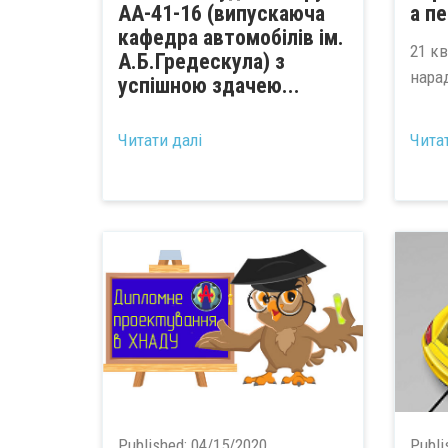
АА-41-16 (випускаюча
а п
кафедра автомобілів ім.
21 кв
А.Б.Гредескула) з
нара
успішною здачею...
Читати далі
Чита
Published:
04/15/2020
Publi