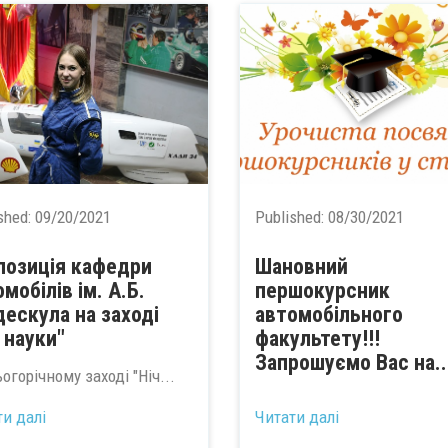
shed:
09/20/2021
Published:
08/30/2021
позиція кафедри
Шановний
мобілів ім. А.Б.
першокурсник
дескула на заході
автомобільного
 науки"
факультету!!!
Запрошуємо Вас на..
огорічному заході "Ніч...
ти далі
Читати далі