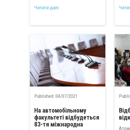
...
Читати далі
Чита
Published:
04/07/2021
Publi
На автомобільному
Від
факультеті відбудеться
від
83-тя міжнародна
Атом