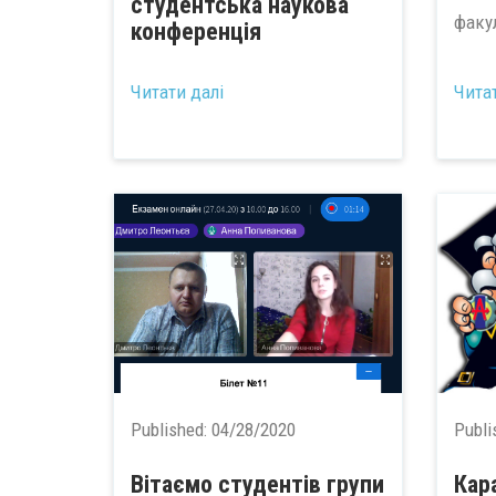
студентська наукова
факул
конференція
...
Читати далі
Чита
Published:
04/28/2020
Publi
Вітаємо студентів групи
Кар