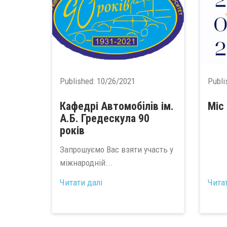
Published:
10/26/2021
Publi
Кафедрі Автомобiлiв ім.
Міс
А.Б. Гредескула 90
років
Запрошуємо Вас взяти участь у
міжнародній...
Читати далі
Чита