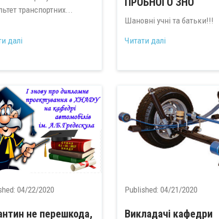
ПРОБНОГО ЗНО
ьтет транспортних...
Шановні учні та батьки!!!
...
ти далі
Читати далі
shed:
04/22/2020
Published:
04/21/2020
антин не перешкода,
Викладачі кафедри