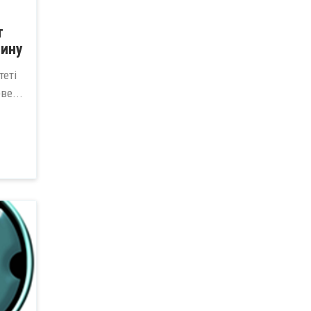
т
тину
теті
ве...