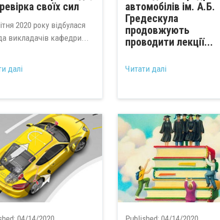
еревірка своїх сил
автомобілів ім. А.Б.
Гредескула
ітня 2020 року відбулася
продовжують
да викладачів кафедри...
проводити лекції...
ти далі
Читати далі
shed:
04/14/2020
Published:
04/14/2020