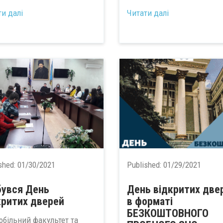
ти далі
Читати далі
shed:
01/30/2021
Published:
01/29/2021
бувся День
День відкритих две
критих дверей
в форматі
БЕЗКОШТОВНОГО
обільний факультет та