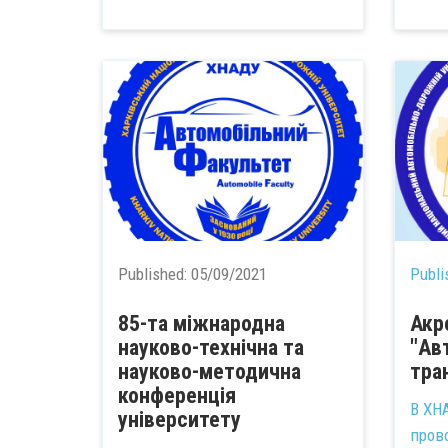
Published:
05/09/2021
Publi
85-та міжнародна
Акр
науково-технічна та
"Ав
науково-методична
тра
конференція
В ХНА
університету
пров