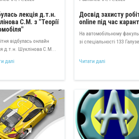
булась лекція д.т.н.
Досвід захисту робі
лінова С.М. з "Теорії
online під час каран
омобіля"
На автомобільному факуль
вітня відбулась онлайн
зі спеціальності 133 Галузе
я д.т.н. Шуклінова С.М...
ти далі
Читати далі