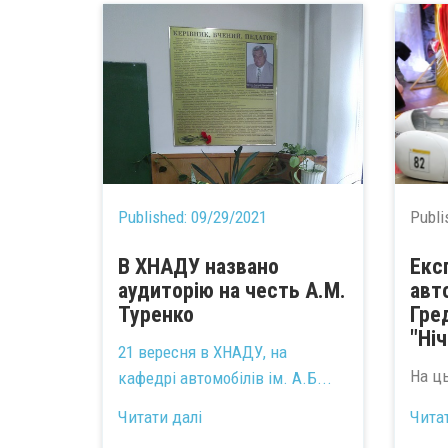
Published:
09/29/2021
Publi
В ХНАДУ названо
Екс
аудиторію на честь А.М.
авто
Туренко
Гре
"Ніч
21 вересня в ХНАДУ, на
На ць
кафедрі автомобілів ім.
А.Б...
Читати далі
Чита