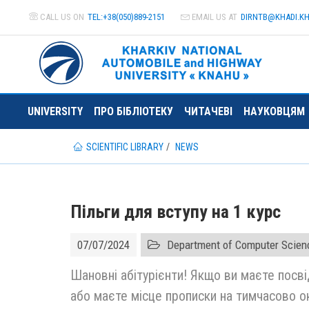
CALL US ON
TEL:+38(050)889-2151
EMAIL US AT
DIRNTB@
KHADI.K
UNIVERSITY
ПРО БІБЛІОТЕКУ
ЧИТАЧЕВІ
НАУКОВЦЯМ
SCIENTIFIC LIBRARY
NEWS
Пільги для вступу на 1 курс
07/07/2024
Department of Computer Scien
Шановні абітурієнти! Якщо ви маєте посві
або маєте місце прописки на тимчасово о