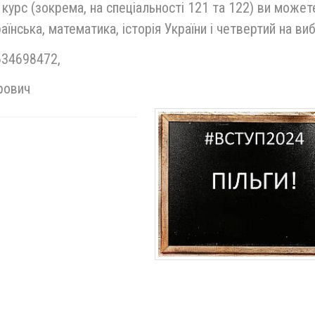
 курс (зокрема, на спеціальності 121 та 122) ви может
нська, математика, історія України і четвертий на вибі
634698472,
рович