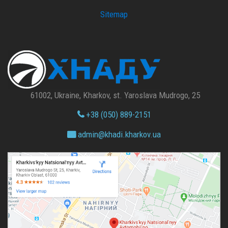
Sitemap
61002, Ukraine, Kharkov, st. Yaroslava Mudrogo, 25
+38 (050) 889-2151
admin@
khadi.kharkov.
ua