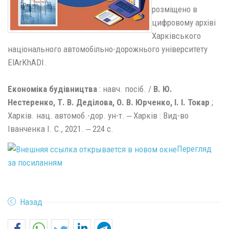
розміщено в
цифровому архіві
Харківського
національного автомобільно-дорожнього університету
ElArKhADI.
Економіка будівництва
: навч. посіб. /
В. Ю.
Нестеренко, Т. В. Деділова, О. В. Юрченко,
І. І. Токар
;
Харків. нац. автомоб.-дор. ун-т. ‒ Харків : Вид-во
Іванченка І. С., 2021. ‒ 224 с.
Перегляд
за посиланням
Назад