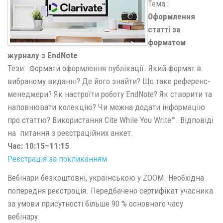
Тема :
Оформлення
статті за
форматом
журналу з EndNote
Тези: Формати оформлення публікації. Який формат в
вибраному виданні? Де його знайти? Що таке референс-
менеджери? Як настроїти роботу EndNote? Як створити та
наповнювати колекцію? Чи можна додати інформацію
про статтю? Використання Cite While You Write™. Відповіді
на питання з реєстраційних анкет.
Час:
10:15–11:15
Реєстрація за покликанням
Вебінари безкоштовні, українською у ZOOM. Необхідна
попередня реєстрація. Передбачено сертифікат учасника
за умови присутності більше 90 % основного часу
вебінару.