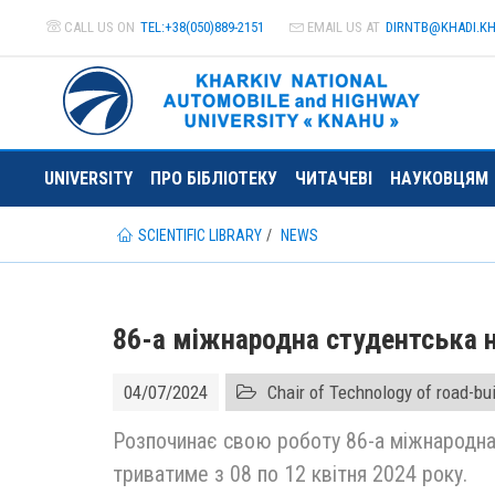
CALL US ON
TEL:+38(050)889-2151
EMAIL US AT
DIRNTB@
KHADI.K
UNIVERSITY
ПРО БІБЛІОТЕКУ
ЧИТАЧЕВІ
НАУКОВЦЯМ
SCIENTIFIC LIBRARY
NEWS
86-а міжнародна студентська 
04/07/2024
Chair of Technology of road-bu
Розпочинає свою роботу 86-а міжнародна 
триватиме з 08 по 12 квітня 2024 року.