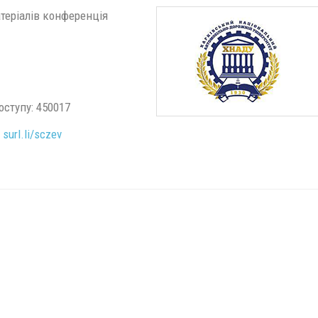
теріалів конференція
оступу: 450017
:
surl.li/sczev