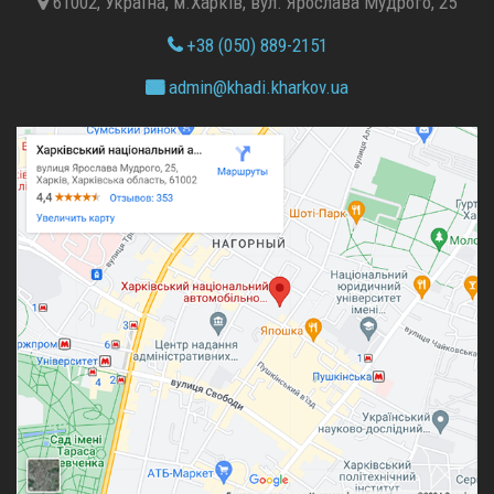
61002, Україна, м.Харків, вул. Ярослава Мудрого, 25
+38 (050) 889-2151
admin@
khadi.kharkov.
ua