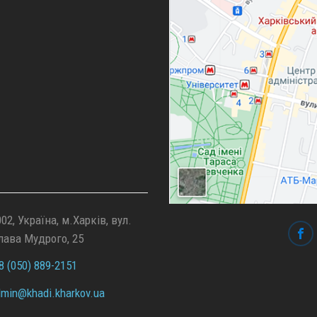
02, Україна, м.Харків, вул.
лава Мудрого, 25
 (050) 889-2151
min@
khadi.kharkov.
ua