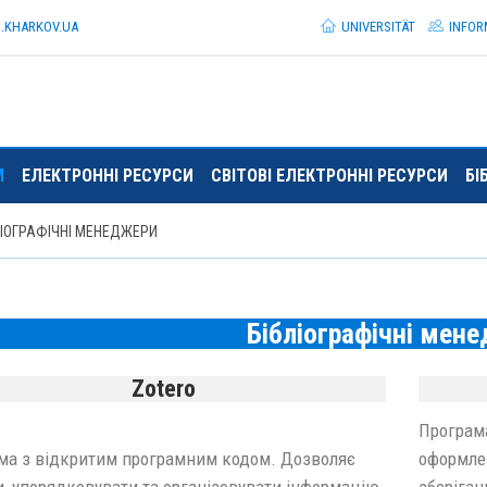
I.KHARKOV.
UA
UNIVERSITÄT
INFOR
М
ЕЛЕКТРОННІ РЕСУРСИ
СВІТОВІ ЕЛЕКТРОННІ РЕСУРСИ
БІ
ЛІОГРАФІЧНІ МЕНЕДЖЕРИ
Бібліографічні мен
Zotero
Програма
ма з відкритим програмним кодом. Дозволяє
оформлен
и, упорядковувати та організовувати інформацію
зберіган