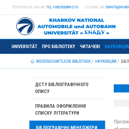
RUFEN SIE UNS AN
TEL:+38(050)889-2151
EMAIL AN
DIRNTB@
KHAD
UNIVERSITÄT
ПРО БІБЛІОТЕКУ
ЧИТАЧЕВІ
НАУКОВЦЯ
WISSENSCHAFTLICHE BIBLIOTHEK
НАУКОВЦЯМ
БІБ
ДСТУ БІБЛІОГРАФІЧНОГО
ОПИСУ
ПРАВИЛА ОФОРМЛЕННЯ
СПИСКУ ЛІТЕРАТУРИ
Програ
БІБЛІОГРАФІЧНІ МЕНЕДЖЕРИ
збират