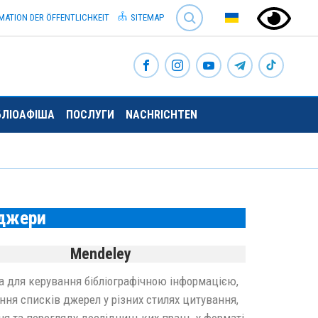
SEARCH
MATION DER ÖFFENTLICHKEIT
SITEMAP
БЛІОАФІША
ПОСЛУГИ
NACHRICHTEN
еджери
Mendeley
 для керування бібліографічною інформацією,
ня списків джерел у різних стилях цитування,
ня та перегляду дослідницьких праць у форматі