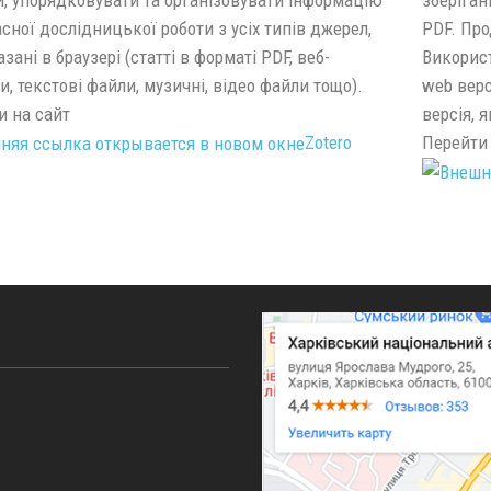
сної дослідницької роботи з усіх типів джерел,
PDF. Про
зані в браузері (статті в форматі PDF, веб-
Використ
и, текстові файли, музичні, відео файли тощо).
web верс
и на сайт
версія, 
Zotero
Перейти 