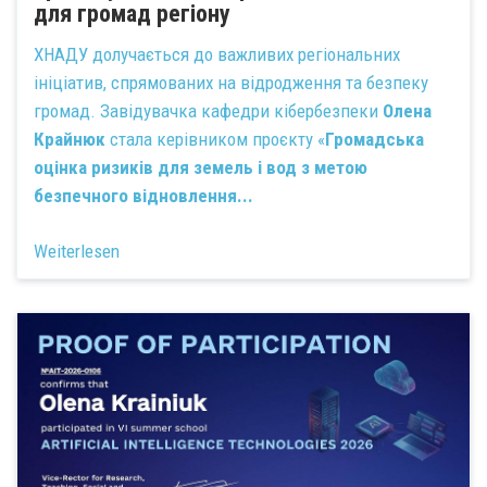
для громад регіону
ХНАДУ долучається до важливих регіональних
ініціатив, спрямованих на відродження та безпеку
громад. Завідувачка кафедри кібербезпеки
Олена
Крайнюк
стала керівником проєкту «
Громадська
оцінка ризиків для земель і вод з метою
безпечного відновлення...
Weiterlesen