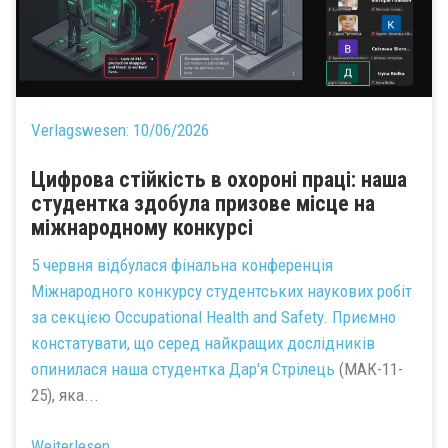
Verlagswesen:
10/06/2026
Цифрова стійкість в охороні праці: наша
студентка здобула призове місце на
міжнародному конкурсі
5 червня відбулася фінальна конференція
Міжнародного конкурсу студентських наукових робіт
за секцією Occupational Health and Safety. Приємно
констатувати, що серед найкращих дослідників
опинилася наша студентка
Дар'я Стрілець
(МАК-11-
25), яка...
Weiterlesen