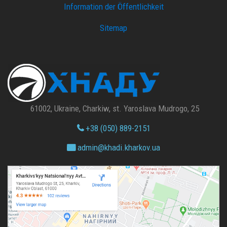
Information der Öffentlichkeit
Sitemap
61002, Ukraine, Charkiw, st. Yaroslava Mudrogo, 25
+38 (050) 889-2151
admin@
khadi.kharkov.
ua