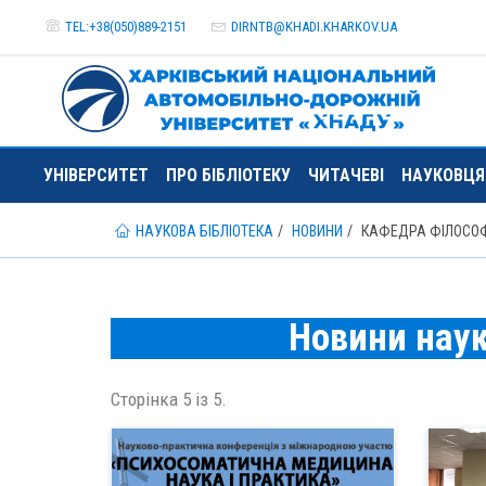
TEL:+38(050)889-2151
DIRNTB@
KHADI.KHARKOV.
UA
УНІВЕРСИТЕТ
ПРО БІБЛІОТЕКУ
ЧИТАЧЕВІ
НАУКОВЦ
НАУКОВА БІБЛІОТЕКА
НОВИНИ
КАФЕДРА ФІЛОСОФІ
Новини наук
Сторінка 5 із 5.