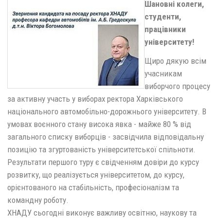
Шановні колеги,
студенти,
працівники
університету!
Щиро дякую всім
учасникам
виборчого процесу
за активну участь у виборах ректора Харківського
національного автомобільно-дорожнього університету. В
умовах воєнного стану висока явка - майже 80 % від
загального списку виборців - засвідчила відповідальну
позицію та згуртованість університетської спільноти.
Результати першого туру є свідченням довіри до курсу
розвитку, що реалізується університетом, до курсу,
орієнтованого на стабільність, професіоналізм та
командну роботу.
ХНАДУ сьогодні виконує важливу освітню, наукову та