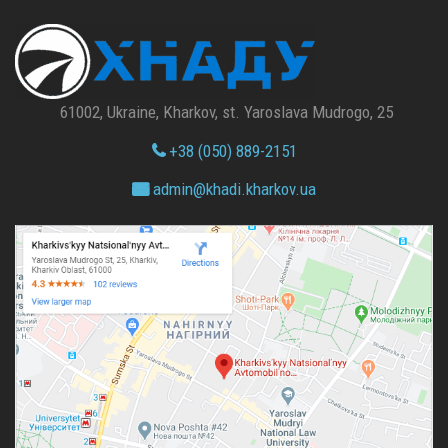
61002, Ukraine, Kharkov, st. Yaroslava Mudrogo, 25
+38 (050) 889-2151
admin@
khadi.kharkov.
ua