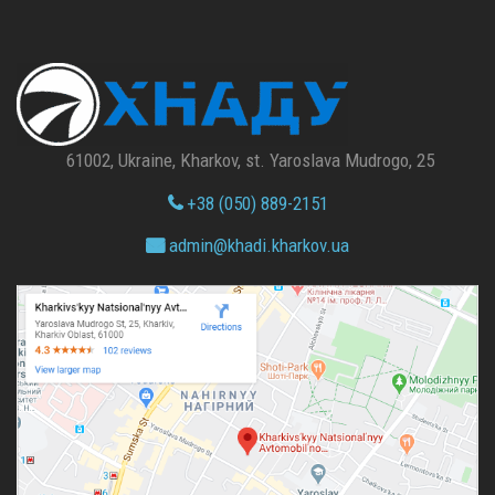
61002, Ukraine, Kharkov, st. Yaroslava Mudrogo, 25
+38 (050) 889-2151
admin@
khadi.kharkov.
ua