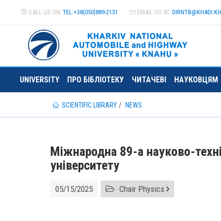
CALL US ON
TEL:+38(050)889-2151
EMAIL US AT
DIRNTB@
KHADI.K
UNIVERSITY
ПРО БІБЛІОТЕКУ
ЧИТАЧЕВІ
НАУКОВЦЯМ
SCIENTIFIC LIBRARY
NEWS
Міжнародна 89-а науково-техн
університету
05/15/2025
Chair Physics