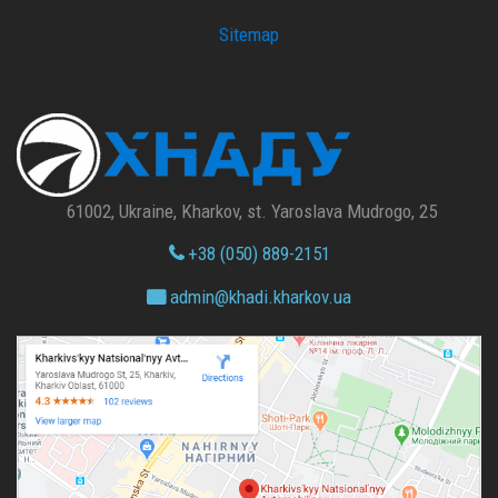
Sitemap
61002, Ukraine, Kharkov, st. Yaroslava Mudrogo, 25
+38 (050) 889-2151
admin@
khadi.kharkov.
ua