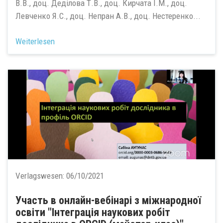
В.В., доц. Деділова Т.В., доц. Кирчата І.М., доц.
Левченко Я.С., доц. Непран А.В., доц. Нестеренко...
Weiterlesen
Verlagswesen:
06/10/2021
Участь в онлайн-вебінарі з міжнародної
освіти "Інтеграція‌ ‌наукових‌ ‌робіт‌