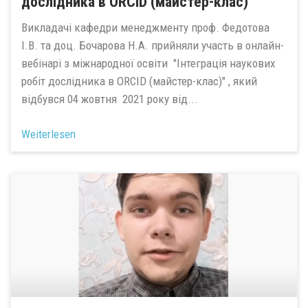
‌дослідника‌ ‌в‌ ‌ORCID‌ ‌(майстер-клас)‌"
Викладачі кафедри менеджменту проф. Федотова
І.В. та доц. Бочарова Н.А. прийняли участь в онлайн-
вебінарі з міжнародної освіти "Інтеграція‌ ‌наукових‌
‌робіт‌ ‌дослідника‌ ‌в‌ ‌ORCID‌ ‌(майстер-клас)‌" , який
відбувся 04 жовтня 2021 року від...
Weiterlesen