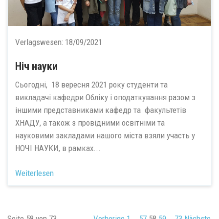
Verlagswesen:
18/09/2021
Ніч науки
Сьогодні, 18 вересня 2021 року студенти та
викладачі кафедри Обліку і оподаткування разом з
іншими представниками кафедр та факультетів
ХНАДУ, а також з провідними освітніми та
науковими закладами нашого міста взяли участь у
НОЧІ НАУКИ, в рамках...
Weiterlesen
Seite 58 von 73.
Vorherige
1
…
57
58
59
…
73
Nächste