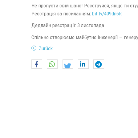
Не пропусти свій шанс! Реєструйся, якщо ти ст
Реєстрація за посиланням:
bit.ly/409dn6R
Дедлайн реєстрації: 3 листопада
Спільно створюємо майбутнє інженерії — генеруй
Zurück