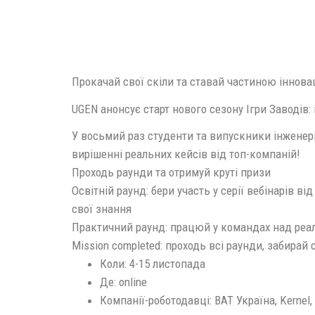
Прокачай свої скіли та ставай частиною іннова
UGEN анонсує старт нового сезону Ігри Заводів
У восьмий раз студенти та випускники інженерн
вирішенні реальних кейсів від топ-компаній!
Проходь раунди та отримуй круті призи
Освітній раунд: бери участь у серії вебінарів в
свої знання
Практичний раунд: працюй у командах над ре
Mission completed: проходь всі раунди, забирай
Коли: 4-15 листопада
Де: online
Компанії-роботодавці: BAT Україна, Kernel