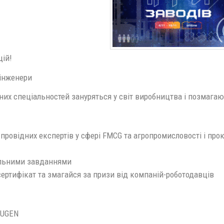
цій!
: інженери
их спеціальностей зануряться у світ виробництва і позмагаю
ід провідних експертів у сфері FMCG та агропромисловості і про
альними завданнями
 сертифікат та змагайся за призи від компаній-роботодавців
, UGEN