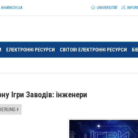
I.KHARKOV.
UA
UNIVERSITÄT
INFOR
М
ЕЛЕКТРОННІ РЕСУРСИ
СВІТОВІ ЕЛЕКТРОННІ РЕСУРСИ
БІ
ну Ігри Заводів: інженери
RDERUNG