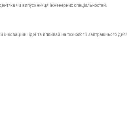
удент/ка чи випускни/ця інженерних спеціальностей.
 інноваційні ідеї та впливай на технології завтрашнього дня!