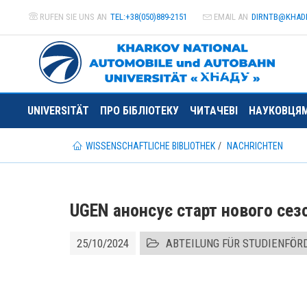
RUFEN SIE UNS AN
TEL:+38(050)889-2151
EMAIL AN
DIRNTB@
KHAD
UNIVERSITÄT
ПРО БІБЛІОТЕКУ
ЧИТАЧЕВІ
НАУКОВЦЯ
WISSENSCHAFTLICHE BIBLIOTHEK
NACHRICHTEN
UGEN анонсує старт нового сезо
25/10/2024
ABTEILUNG FÜR STUDIENFÖ