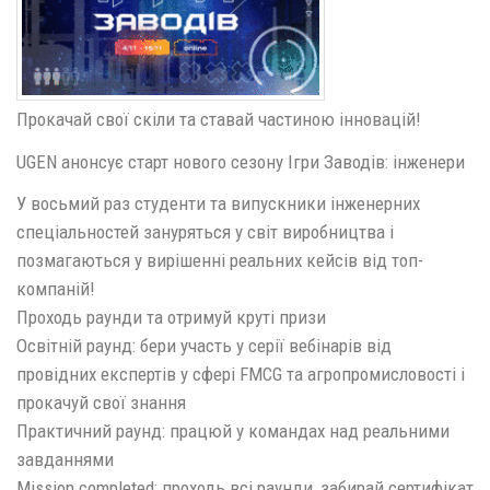
Прокачай свої скіли та ставай частиною інновацій!
UGEN анонсує старт нового сезону Ігри Заводів: інженери
У восьмий раз студенти та випускники інженерних
спеціальностей зануряться у світ виробництва і
позмагаються у вирішенні реальних кейсів від топ-
компаній!
Проходь раунди та отримуй круті призи
Освітній раунд: бери участь у серії вебінарів від
провідних експертів у сфері FMCG та агропромисловості і
прокачуй свої знання
Практичний раунд: працюй у командах над реальними
завданнями
Mission completed: проходь всі раунди, забирай сертифікат