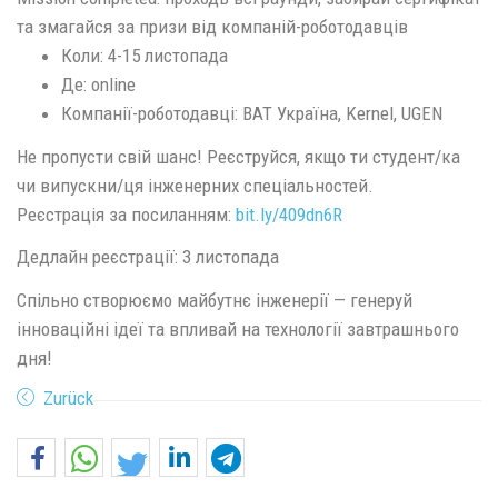
та змагайся за призи від компаній-роботодавців
Коли: 4-15 листопада
Де: online
Компанії-роботодавці: BAT Україна, Kernel, UGEN
Не пропусти свій шанс! Реєструйся, якщо ти студент/ка
чи випускни/ця інженерних спеціальностей.
Реєстрація за посиланням:
bit.ly/409dn6R
Дедлайн реєстрації: 3 листопада
Спільно створюємо майбутнє інженерії — генеруй
інноваційні ідеї та впливай на технології завтрашнього
дня!
Zurück